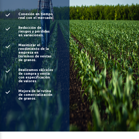
Conexión en tiempo
real con el mercado.
Reducción de
riesgos y pérdidas
en variaciones.
Maximizar el
rendimiento de la
empresa en
términos de ventas
de granos.
Realizamos cálculos
de compra y venta
con especificación
de valores.
Mejora de la rutina
de comercialización
de granos.